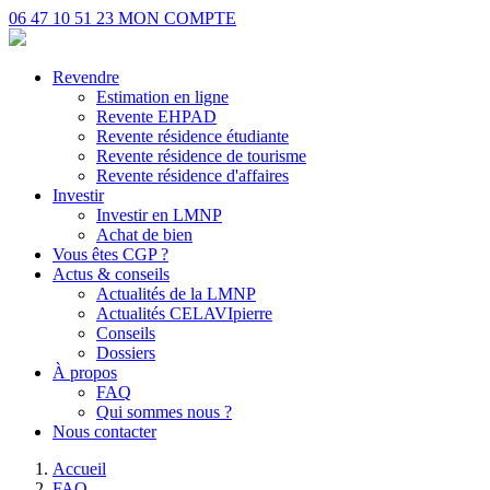
06 47 10 51 23
MON COMPTE
Revendre
Estimation en ligne
Revente EHPAD
Revente résidence étudiante
Revente résidence de tourisme
Revente résidence d'affaires
Investir
Investir en LMNP
Achat de bien
Vous êtes CGP ?
Actus & conseils
Actualités de la LMNP
Actualités CELAVIpierre
Conseils
Dossiers
À propos
FAQ
Qui sommes nous ?
Nous contacter
Accueil
FAQ